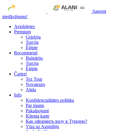
Saņemt
piedāvājumu!
Aviobiļetes
Premium
Grieķija
Turcija
Ēģipte
Recommend
Bulgārija
Turcija
Ēģipte
Čarteri
Tez Tour
Novatours
Alida
Info
Konfidencialitātes politika
Par mums
Рakalpojumi
Klienta karte
Как оформить визу в Турцию?
Vīza uz Austrāliju