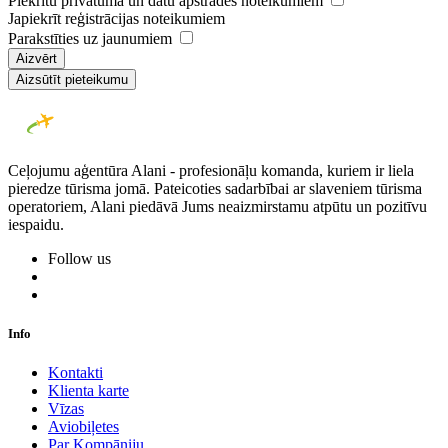
Piekrītu privātuma un datu apstrādes noteikumiem
Japiekrīt reģistrācijas noteikumiem
Parakstīties uz jaunumiem
Aizvērt
Aizsūtīt pieteikumu
Ceļojumu aģentūra Alani - profesionāļu komanda, kuriem ir liela
pieredze tūrisma jomā. Pateicoties sadarbībai ar slaveniem tūrisma
operatoriem, Alani piedāvā Jums neaizmirstamu atpūtu un pozitīvu
iespaidu.
Follow us
Info
Kontakti
Klienta karte
Vīzas
Aviobiļetes
Par Kompāniju