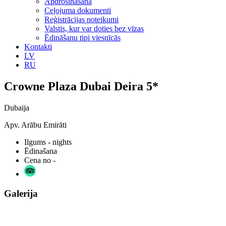
Apdrošināšana
Ceļojuma dokumenti
Reģistrācijas noteikumi
Valstis, kur var doties bez vīzas
Ēdināšanu tipi viesnīcās
Kontakti
LV
RU
Crowne Plaza Dubai Deira 5*
Dubaija
Apv. Arābu Emirāti
Ilgums
- nights
Ēdinašana
Cena no
-
Galerija