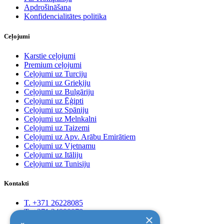
Apdrošināšana
Konfidencialitātes politika
Ceļojumi
Karstie ceļojumi
Premium ceļojumi
Ceļojumi uz Turciju
Ceļojumi uz Grieķiju
Ceļojumi uz Bulgāriju
Ceļojumi uz Ēģipti
Ceļojumi uz Spāniju
Ceļojumi uz Melnkalni
Ceļojumi uz Taizemi
Ceļojumi uz Apv. Arābu Emirātiem
Ceļojumi uz Vjetnamu
Ceļojumi uz Itāliju
Ceļojumi uz Tunisiju
Kontakti
T. +371 26228085
T. +371 24888878
×
Rīga, Kr.Barona 88