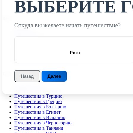
ВЫБЕРИТЕ 
Инфо
Откуда вы желаете начать путешествие?
Контакты
Карта клиента
Визы
Авиабилеты
О Компании
Рига
Страхование
Политика конфиденциальности
Туры
Назад
Далее
Горящие туры
Премиум путешествия
Путешествия в Турцию
Путешествия в Грецию
Путешествия в Болгарию
Путешествия в Египет
Путешествия в Испанию
Путешествия в Черногорию
Путешествия в Таиланд