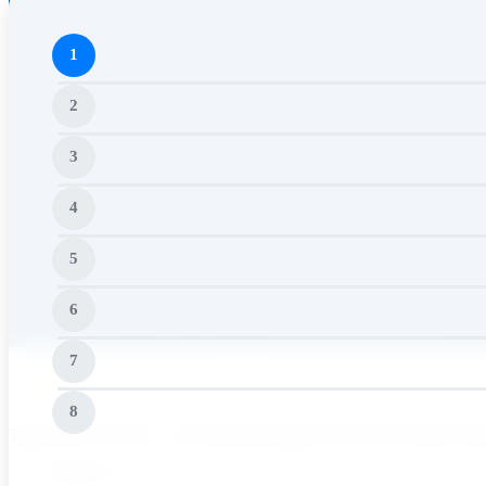
1
2
3
4
5
6
7
8
Турагентство Alani – это команда профессионалов, которые им
Follow us