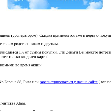
решена туроператором). Cкидка применяется уже в первую покупк
ее своим родственникам и друзьям.
у начисляется 1% от суммы покупки. Эти деньги Вы можете пот
ожет только владелец карты!
няемыми во время акций.
Кр.Барона 88, Рига или
зарегистрироваться у нас на сайте
( все п
агентства
Alani
.