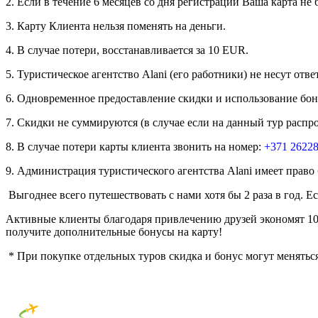
2. Если в течение 6 месяцев со дня регистрации Ваша карта не
3. Карту Клиента нельзя поменять на деньги.
4. В случае потери, восстанавливается за 10 EUR.
5. Туристическое агентство
Alani
(его работники) не несут отв
6. Одновременное предоставление скидки и использование бон
7. Скидки не суммируются (в случае если на данный тур распро
8. В случае потери карты клиента звонить на номер:
+371 2622
9. Администрация туристического агентства
Alani
имеет право
Выгоднее всего путешествовать с нами хотя бы 2 раза в год. 
Активные клиенты благодаря привлечению друзей экономят 100
получите дополнительные бонусы на карту!
* При покупке отдельных туров скидка и бонус могут меняться