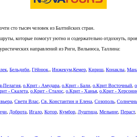
чти сто тысяч человек из Балтийских стран.
шруты, которые помогут уютно и содержательно отдохнуть, про
туристических направлений из Риги, Вильнюса, Таллина:
лек
,
Бельдиби
,
Гёйнюк
,,
Инжекум
,
Кемер
,
Кириш
,
Конаклы
,
Мана
я-Пелагия
,
о.Крит - Амудара
,
о.Крит - Бали
,
о.Крит Восточный
,
о
рит - Скалета
,
о.Крит - Сталос
,
о.Крит - Ханья
,
о.Крит - Херсони
вьера
,
Свети Влас
,
Св. Константин и Елена
,
Созополь
,
Солнечны
ичи
,
Доброта
,
Игало
,
Котор
,
Кумбор
,
Луштица
,
Мельине
,
Пераст