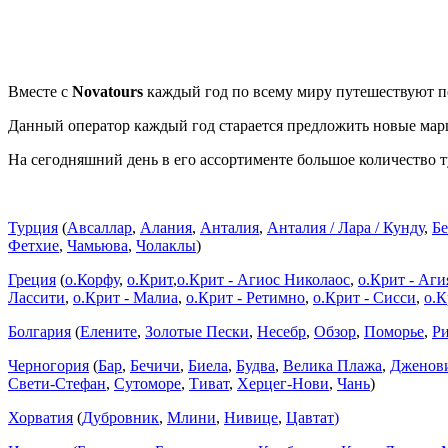
Вместе с
Novatours
каждый год по всему миру путешествуют по
Данный оператор каждый год старается предложить новые мар
На сегодняшний день в его ассортименте большое количество 
Турция
(
Авсаллар
,
Алания
,
Анталия
,
Анталия / Лара / Кунду
,
Бе
Фетхие
,
Чамьюва
,
Чолаклы
)
Греция
(
о.Корфу
,
о.Крит
,
о.Крит - Агиос Николаос
,
о.Крит - Аги
Лассити
,
о.Крит - Малиа
,
о.Крит - Ретимно
,
о.Крит - Сисси
,
о.К
Болгария
(
Елените
,
Золотые Пески
,
Несебр
,
Обзор
,
Поморье
,
Ри
Черногория
(
Бар
,
Бечичи
,
Биела
,
Будва
,
Велика Плажа
,
Дженов
Свети-Стефан
,
Сутоморе
,
Тиват
,
Херцег-Нови
,
Чань
)
Хорватия
(
Дубровник
,
Млини
,
Нивице
,
Цавтат
)