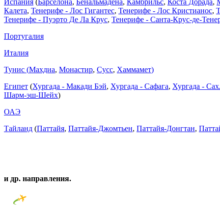
Испания
(
Барселона
,
Бенальмадена
,
Камбрильс
,
Коста Дорада
,
Калета
,
Тенерифе - Лос Гигантес
,
Тенерифе - Лос Кристианос
,
Т
Тенерифе - Пуэрто Де Ла Круc
,
Тенерифе - Санта-Крус-де-Тене
Португалия
Италия
Тунис (
Махдиа
,
Монастир
,
Сусс
,
Хаммамет
)
Египет
(
Хургада - Макади Бэй
,
Хургада - Сафага
,
Хургада - Са
Шарм-эш-Шейх
)
ОАЭ
Тайланд
(
Паттайя
,
Паттайя-Джомтьен
,
Паттайя-Донгтан
,
Патта
и др. направления.