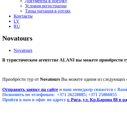
Документы в поездку
Условия регистрации
Типы питания в отелях
Контакты
LV
RU
Novatours
Novatours
В туристическом агентстве ALANI вы можете приобрести ту
Приобрести тур от
Novatours
Вы можете одним из следующих 
Отправить заявку на сайте
и наш менеджер свяжется с Вам
Позвонить по телефонам: +371 26228085; +371 25866055
Прийти к нам в офис по адресу
г. Рига, ул. Кр.Барона 88 в 