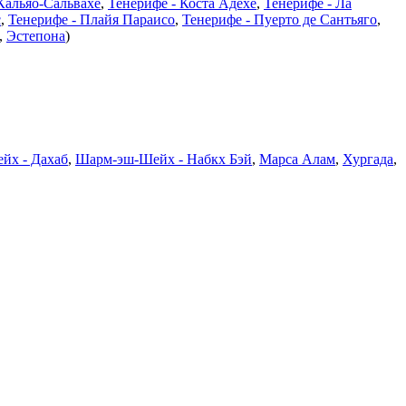
Кальяо-Сальвахе
,
Тенерифе - Коста Адехе
,
Тенерифе - Ла
с
,
Тенерифе - Плайя Параисо
,
Тенерифе - Пуерто де Сантьяго
,
,
Эстепона
)
йх - Дахаб
,
Шарм-эш-Шейх - Набкх Бэй
,
Марса Алам
,
Хургада
,