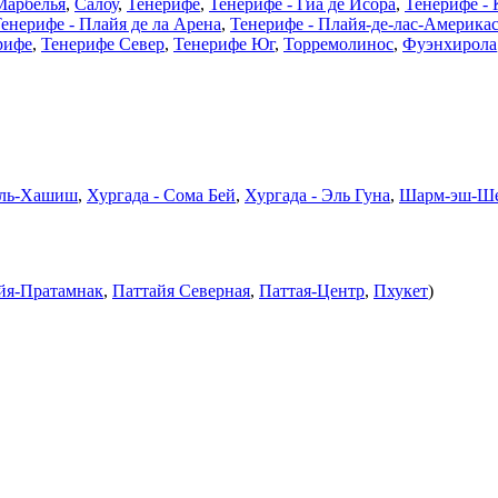
Марбелья
,
Салоу
,
Тенерифе
,
Тенерифе - Гиа де Исора
,
Тенерифе - 
енерифе - Плайя де ла Арена
,
Тенерифе - Плайя-де-лас-Америка
рифе
,
Тенерифе Север
,
Тенерифе Юг
,
Торремолинос
,
Фуэнхирола
хль-Хашиш
,
Хургада - Сома Бей
,
Хургада - Эль Гуна
,
Шарм-эш-Ше
йя-Пратамнак
,
Паттайя Северная
,
Паттая-Центр
,
Пхукет
)