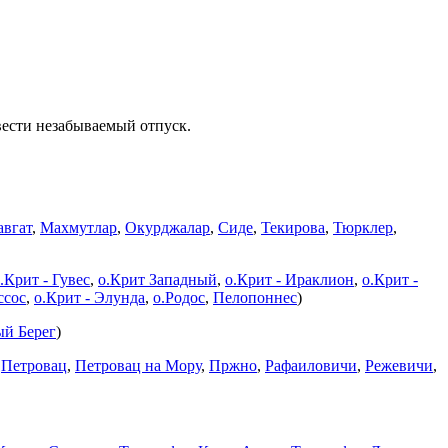
вести незабываемый отпуск.
вгат
,
Махмутлар
,
Окурджалар
,
Сиде
,
Текирова
,
Тюрклер
,
.Крит - Гувес
,
о.Крит Западный
,
о.Крит - Ираклион
,
о.Крит -
ссос
,
о.Крит - Элунда
,
о.Родос
,
Пелопоннес
)
й Берег
)
,
Петровац
,
Петровац на Мору
,
Пржно
,
Рафаиловичи
,
Режевичи
,